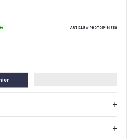
ié
ARTICLE # PHOTO|P-|4550
nier
at d’authenticité ainsi que l’hologramme
'article de collection. Nous garantissons