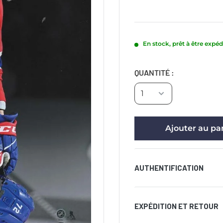
En stock, prêt à être expéd
QUANTITÉ :
Ajouter au pa
AUTHENTIFICATION
Livré avec un certific
EXPÉDITION ET RETOUR
inviolable apposé sur l