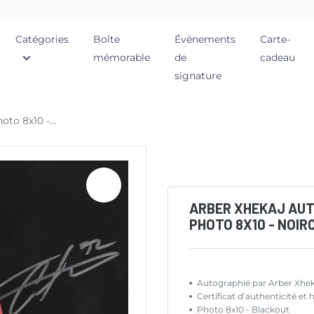
Catégories
Boîte
Évènements
Carte-
mémorable
de
cadeau
signature
to 8x10 -...
ARBER XHEKAJ AU
PHOTO 8X10 - NOIR
Autographié par Arber Xhek
Certificat d’authenticit
Photo 8x10 - Blackout