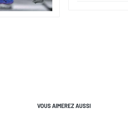
l’authenticité de la si
PRODUIT DE VENTE
certificat et/ou l’holo
Les soumissionnaires 
d’expédition et de m
l’expédition, l’emballa
résidents canadiens so
autre taxe applicable.
également responsable
courtage. Des frais d’e
Veuillez noter que cer
nécessiter l’utilisati
exigences du Service d
Tous les colis seront 
VOUS AIMEREZ AUSSI
PRODUIT NORMAL
Expédié via :
Postes C