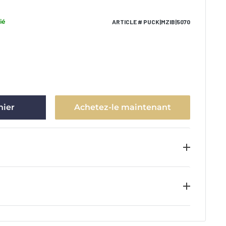
ié
ARTICLE # PUCK|MZIB|5070
nier
Achetez-le maintenant
at d’authenticité ainsi que l’hologramme
'article de collection. Nous garantissons
gnature sur tous les articles à condition que le
 AUX ENCHÈRES
gramme n’aient pas été altérés.