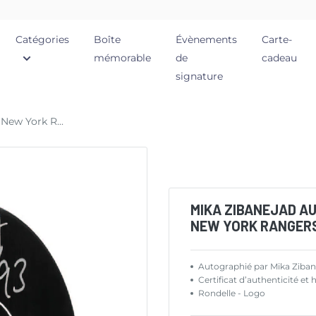
Catégories
Boîte
Évènements
Carte-
mémorable
de
cadeau
signature
New York R...
MIKA ZIBANEJAD A
NEW YORK RANGERS
Autographié par Mika Ziban
Certificat d’authenticité 
Rondelle - Logo