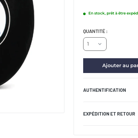
En stock, prêt à être expéd
QUANTITÉ :
Ajouter au pa
AUTHENTIFICATION
Livré avec un certific
EXPÉDITION ET RETOUR
inviolable apposé sur l
l’authenticité de la si
PRODUIT DE VENTE
certificat et/ou l’holo