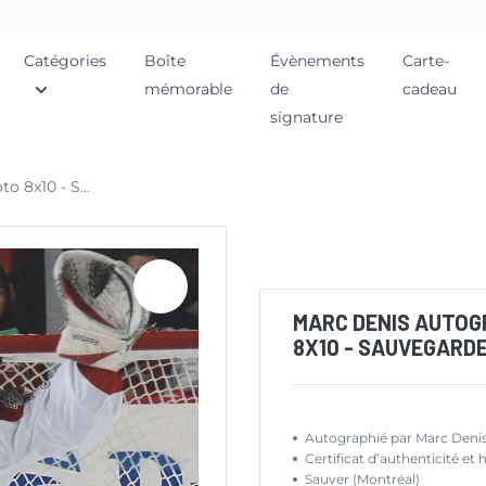
Catégories
Boîte
Évènements
Carte-
mémorable
de
cadeau
signature
 8x10 - S...
MARC DENIS AUTOG
8X10 - SAUVEGARD
Autographié par Marc Deni
Certificat d’authenticit
Sauver (Montréal)