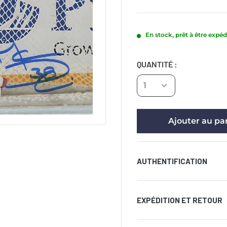
En stock, prêt à être expéd
QUANTITÉ :
Ajouter au pa
AUTHENTIFICATION
Livré avec un certific
EXPÉDITION ET RETOUR
inviolable apposé sur l
l’authenticité de la si