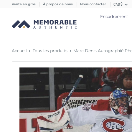
Vente en gros
À propos de nous
Nous contacter
CAD $
Encadrement
Accueil
Tous les produits
Marc Denis Autographié Photo