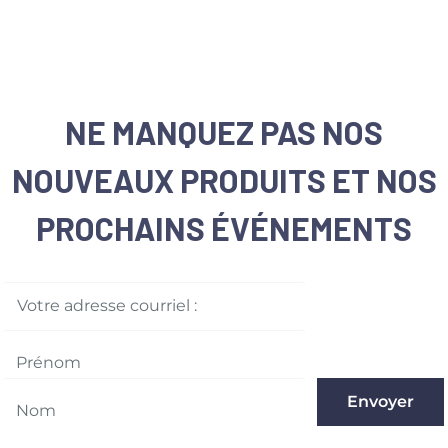
Délai d’expédition :
Ex
ouvrables suivant la 
des jours fériés et des
Livraison :
Veuillez not
NE MANQUEZ PAS NOS
disponibles pour les vi
Résultats :
Nous accep
NOUVEAUX PRODUITS ET NOS
suivant la date d’ach
Tous les retours doive
PROCHAINS ÉVÉNEMENTS
expédiés et sont arriv
Pour plus de détails, 
Votre adresse courriel :
Envoyer