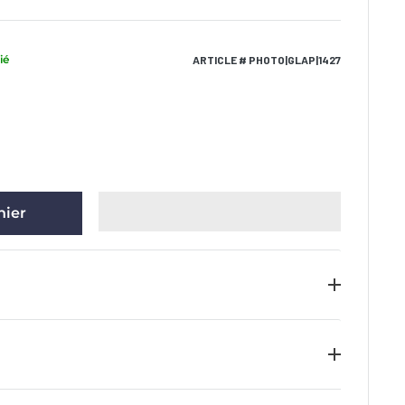
ié
ARTICLE # PHOTO|GLAP|1427
nier
at d’authenticité ainsi que l’hologramme
'article de collection. Nous garantissons
gnature sur tous les articles à condition que le