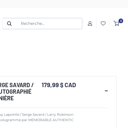
0
179,99 $ CAD
RGE SAVARD /
UTOGRAPHIÉ
NIÈRE
uy Lapointe / Serge Savard / Larry Robinson
é et hologramme par MEMORABLE AUTHENTIC