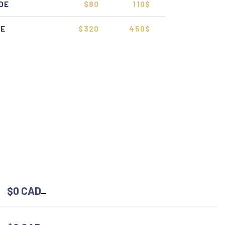
DE
$80
110$
DE
$320
450$
$0 CAD