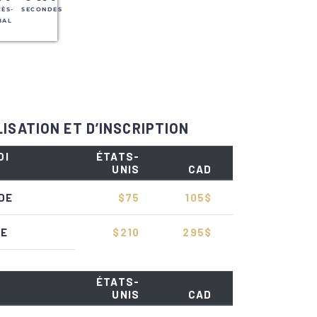
ÈS-
SECONDES
BAL
ISATION ET D’INSCRIPTION
OI
ÉTATS-
UNIS
CAD
DE
$75
105$
DE
$210
295$
ÉTATS-
UNIS
CAD