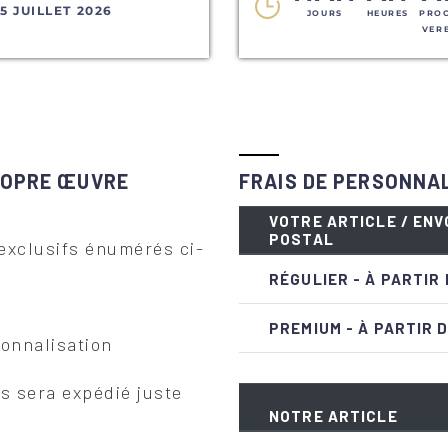
5 JUILLET 2026
JOURS
HEURES
PROC
VER
ROPRE ŒUVRE
FRAIS DE PERSONNAL
VOTRE ARTICLE / ENV
POSTAL
 exclusifs énumérés ci-
RÉGULIER - À PARTIR 
PREMIUM - À PARTIR 
sonnalisation
s sera expédié juste
NOTRE ARTICLE