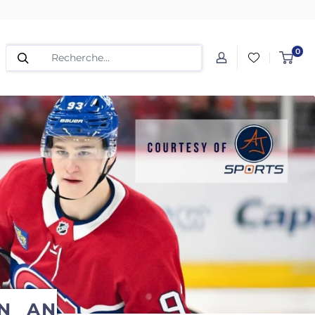
0
N
AN